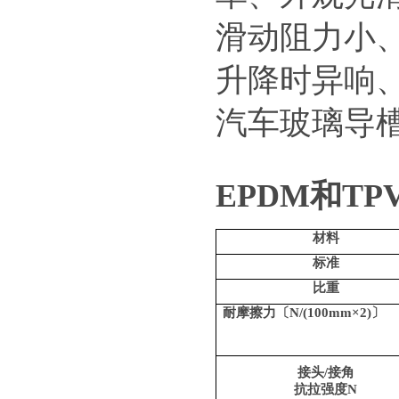
滑动阻力小
升降时异响
汽车玻璃导
EPDM
和TP
材料
标准
比重
耐摩擦力〔N/(100mm×2)〕
接头/接角
抗拉强度N