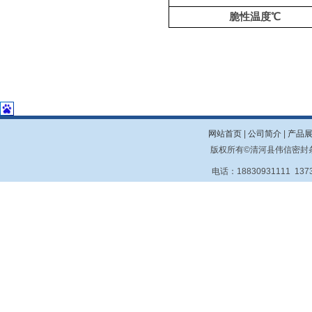
脆性温度℃
网站首页
|
公司简介
|
产品
版权所有©清河县伟信密封条
电话：18830931111 13