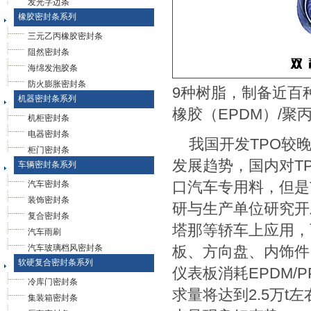
发光字边条
橡胶密封条系列
三元乙丙橡胶密封条
阻然密封条
海绵发泡胶条
防火膨胀密封条
9种树脂，制备近百
机器密封条系列
橡胶（EPDM）/聚
机柜密封条
电器密封条
我国开发TPO较晚
柜门密封条
发展趋势，国内对T
车辆密封条系列
口汽车专用料，但是
汽车密封条
装饰密封条
研与生产单位研究开
复合密封条
塔那等轿车上应用，
汽车雨刷
汽车玻璃档风密封条
板、方向盘、内饰件
软硬复合密封条系列
仪表板消耗EPDM/P
冷库门密封条
求量将达到2.5万t
集装箱密封条