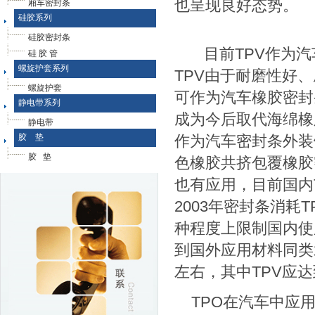
也呈现良好态势。
厢车密封条
硅胶系列
硅胶密封条
目前TPV作为汽
硅 胶 管
螺旋护套系列
TPV由于耐磨性好
螺旋护套
可作为汽车橡胶密封
静电带系列
成为今后取代海绵橡
静电带
胶 垫
作为汽车密封条外装
胶 垫
色橡胶共挤包覆橡胶
也有应用，目前国内
2003年密封条消耗T
种程度上限制国内使用
到国外应用材料同类水
左右，其中TPV应达到
TPO在汽车中应用